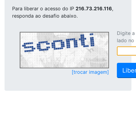
Para liberar o acesso
do IP
216.73.216.116
,
responda ao desafio abaixo.
Digite 
lado no
[trocar imagem]